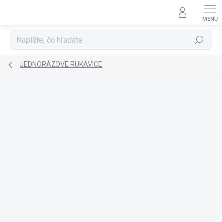
Prejsť
na
obsah
Hľadať
JEDNORÁZOVÉ RUKAVICE