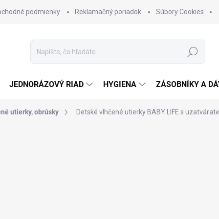
bchodné podmienky
Reklamačný poriadok
Súbory Cookies
Hľadať
JEDNORÁZOVÝ RIAD
HYGIENA
ZÁSOBNÍKY A D
né utierky, obrúsky
Detské vlhčené utierky BABY LIFE s uzatvárat