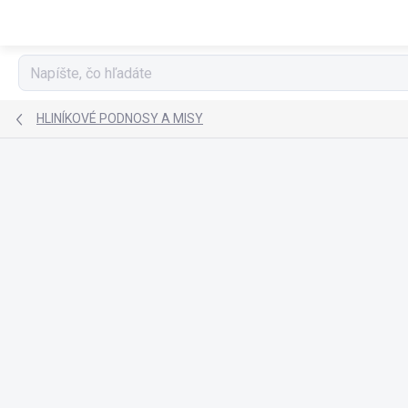
Prejsť
na
obsah
HLINÍKOVÉ PODNOSY A MISY