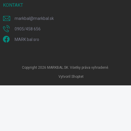
KONTAKT
markbal
@
markbal.sk
0905/458 656
MARK bal sro
Copyright 2026
MARKBAL.SK
. Všetky práva vyhradené.
Vytvoril Shoptet