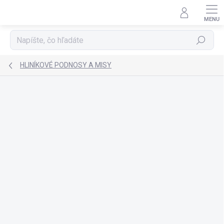
Prejsť
na
obsah
Hľadať
HLINÍKOVÉ PODNOSY A MISY