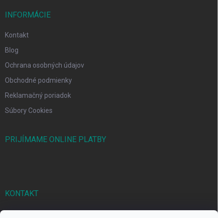
INFORMÁCIE
Kontakt
Blog
Ochrana osobných údajov
Obchodné podmienky
Reklamačný poriadok
Súbory Cookies
PRIJÍMAME ONLINE PLATBY
KONTAKT
markbal
@
markbal.sk