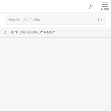
Prejsť
na
obsah
Hľadať
HLINÍKOVÉ PODNOSY A MISY