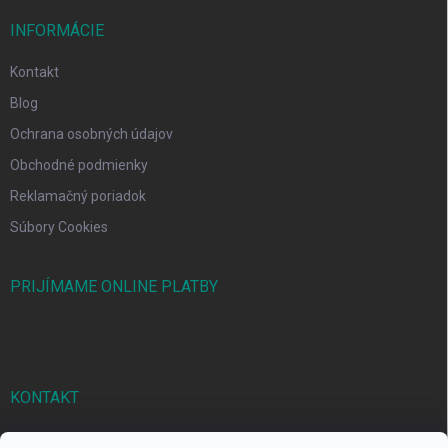
INFORMÁCIE
Kontakt
Blog
Ochrana osobných údajov
Obchodné podmienky
Reklamačný poriadok
Súbory Cookies
PRIJÍMAME ONLINE PLATBY
KONTAKT
markbal
@
markbal.sk