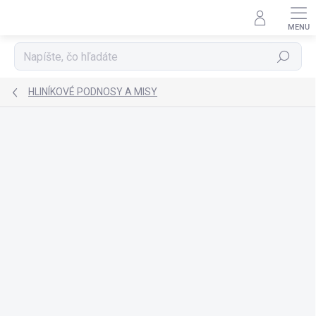
Prejsť
na
obsah
Hľadať
HLINÍKOVÉ PODNOSY A MISY