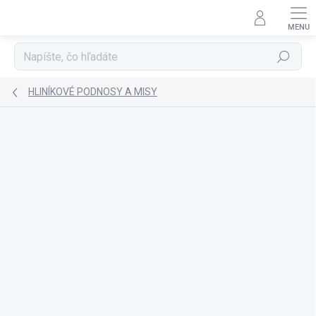
Prejsť
na
obsah
Hľadať
HLINÍKOVÉ PODNOSY A MISY