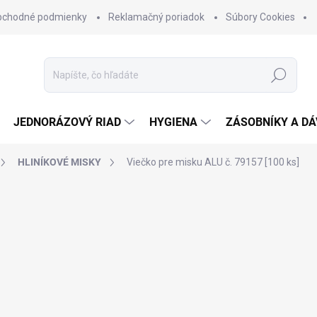
bchodné podmienky
Reklamačný poriadok
Súbory Cookies
Hľadať
JEDNORÁZOVÝ RIAD
HYGIENA
ZÁSOBNÍKY A D
HLINÍKOVÉ MISKY
Viečko pre misku ALU č. 79157 [100 ks]