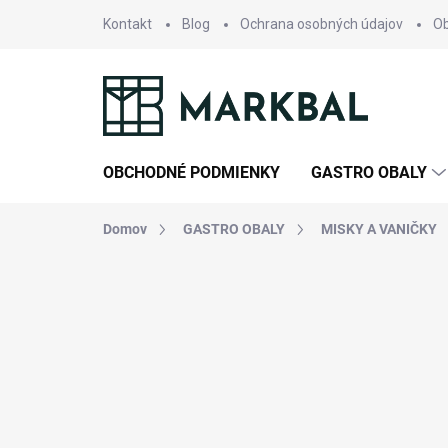
Prejsť
Kontakt
Blog
Ochrana osobných údajov
O
na
obsah
OBCHODNÉ PODMIENKY
GASTRO OBALY
Domov
GASTRO OBALY
MISKY A VANIČKY