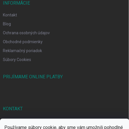
INFORMÁCIE
Kontakt
Blog
Ochrana osobných údajov
Obchodné podmienky
Reklamačný poriadok
Súbory Cookies
PRIJÍMAME ONLINE PLATBY
KONTAKT
markbal
@
markbal.sk
Používame súbory cookie, aby sme vám umožnili pohodlné