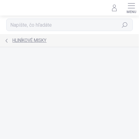
Prejsť
na
obsah
Hľadať
HLINÍKOVÉ MISKY