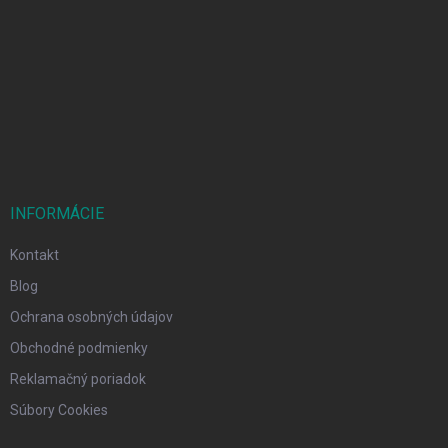
á
p
ä
t
i
e
INFORMÁCIE
Kontakt
Blog
Ochrana osobných údajov
Obchodné podmienky
Reklamačný poriadok
Súbory Cookies