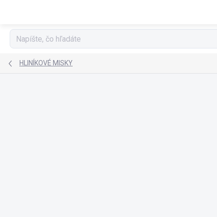
Prejsť
na
obsah
HLINÍKOVÉ MISKY