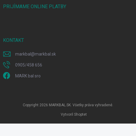
PRIJÍMAME ONLINE PLATBY
KONTAKT
markbal
@
markbal.sk
0905/458 656
MARK bal sro
Copyright 2026
MARKBAL.SK
. Všetky práva vyhradené.
Vytvoril Shoptet