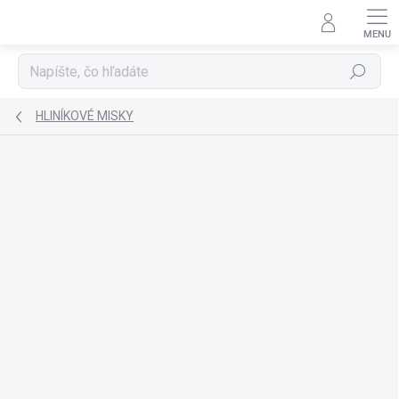
Prejsť
na
obsah
Hľadať
HLINÍKOVÉ MISKY