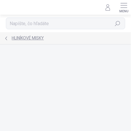
Prejsť
na
obsah
Hľadať
HLINÍKOVÉ MISKY