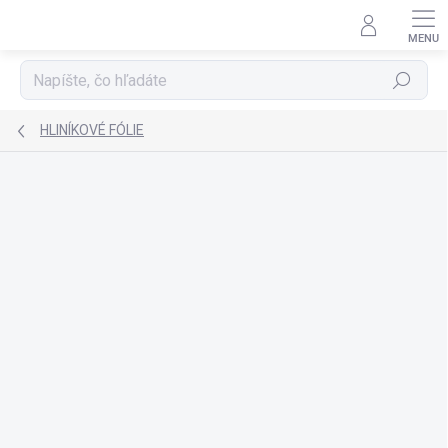
Prejsť
na
obsah
Hľadať
HLINÍKOVÉ FÓLIE