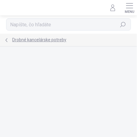
Prejsť
na
obsah
Hľadať
Drobné kancelárske potreby