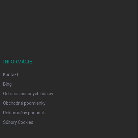
p
ä
t
i
e
INFORMÁCIE
Kontakt
Blog
Ochrana osobných údajov
Obchodné podmienky
Reklamačný poriadok
Súbory Cookies