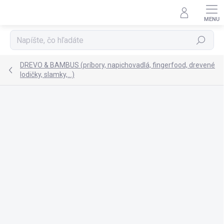
Prejsť
na
obsah
Hľadať
DREVO & BAMBUS (príbory, napichovadlá, fingerfood, drevené
lodičky, slamky,...)