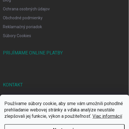
Ochrana osobných údajov
Obchodné podmienky
Reklamačný poriadok
Súbory Cookies
PRIJÍMAME ONLINE PLATBY
KONTAKT
markbal
@
markbal.sk
Používame súbory cookie, aby sme vám umožnili pohodlné
0905/458 656
prehliadanie webovej stránky a vďaka analýze neustále
zlepšovali jej funkcie, výkon a použiteľnosť.
Viac informácií
MARK bal sro