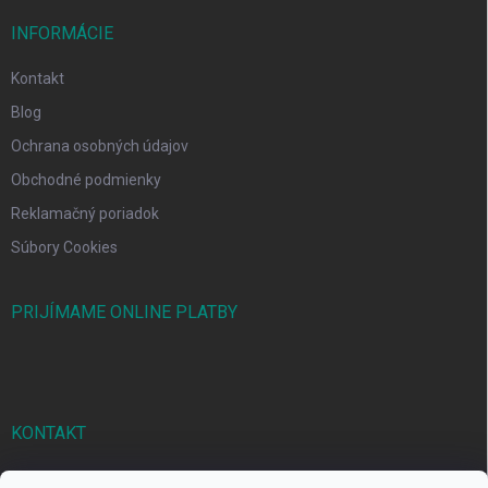
INFORMÁCIE
Kontakt
Blog
Ochrana osobných údajov
Obchodné podmienky
Reklamačný poriadok
Súbory Cookies
PRIJÍMAME ONLINE PLATBY
KONTAKT
markbal
@
markbal.sk