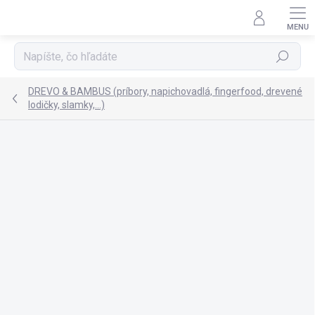
Prejsť
na
obsah
Hľadať
DREVO & BAMBUS (príbory, napichovadlá, fingerfood, drevené
lodičky, slamky,...)