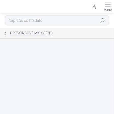
Prejsť
na
obsah
Hľadať
DRESSINGOVÉ MISKY (PP)