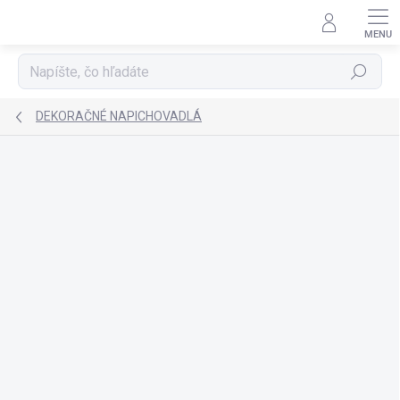
Prejsť
na
obsah
Hľadať
DEKORAČNÉ NAPICHOVADLÁ