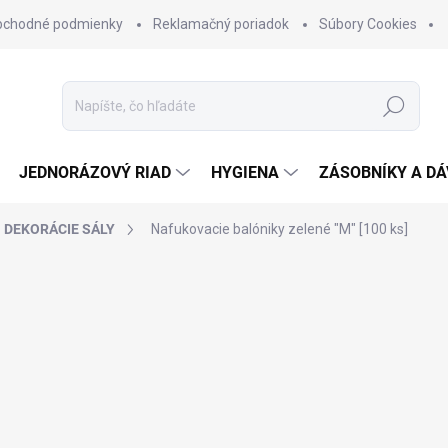
bchodné podmienky
Reklamačný poriadok
Súbory Cookies
Hľadať
JEDNORÁZOVÝ RIAD
HYGIENA
ZÁSOBNÍKY A D
DEKORÁCIE SÁLY
Nafukovacie balóniky zelené "M" [100 ks]