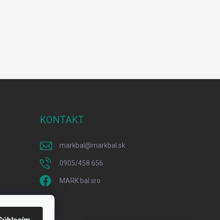
KONTAKT
markbal
@
markbal.sk
0905/458 656
MARK bal sro