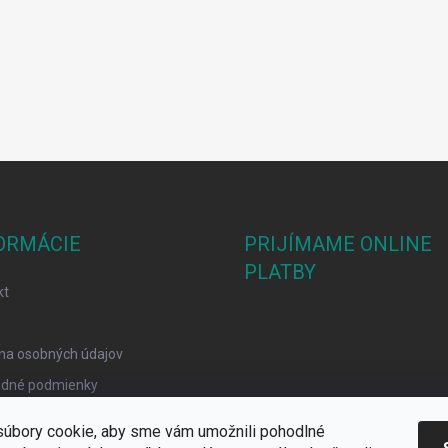
ORMÁCIE
PRIJÍMAME ONLINE
PLATBY
kt
na osobných údajov
dné podmienky
mačný poriadok
úbory cookie, aby sme vám umožnili pohodlné
y Cookies