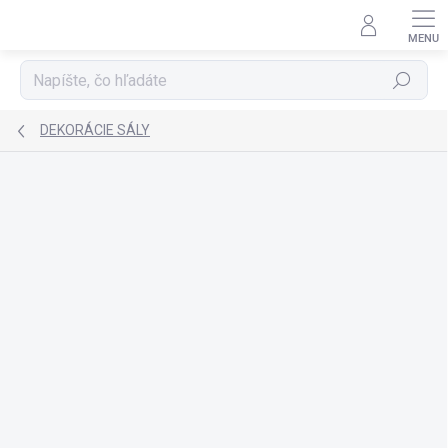
Prejsť
na
obsah
Hľadať
DEKORÁCIE SÁLY