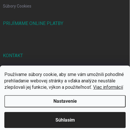
Súbory Cookies
PRIJÍMAME ONLINE PLATBY
KONTAKT
markbal
@
markbal.sk
Používame súbory cookie, aby sme vám umožnili pohodlné
0905/458 656
prehliadanie webovej stránky a vďaka analýze neustále
zlepšovali jej funkcie, výkon a použiteľnosť.
Viac informácií
MARK bal sro
Nastavenie
Copyright 2026
MARKBAL.SK
. Všetky práva vyhradené.
Súhlasím
Vytvoril Shoptet