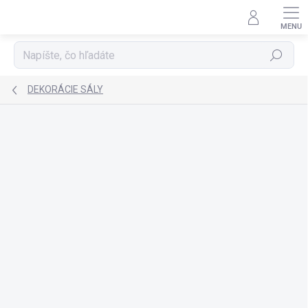
Prejsť
na
obsah
Hľadať
DEKORÁCIE SÁLY