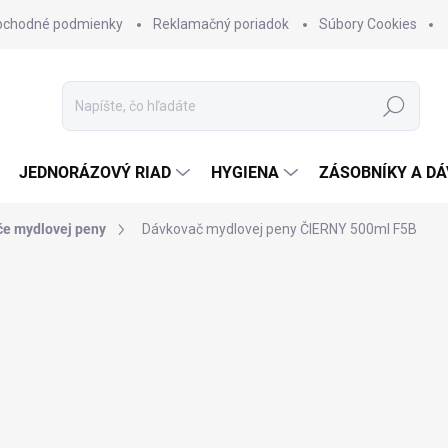
bchodné podmienky
Reklamačný poriadok
Súbory Cookies
Hľadať
JEDNORÁZOVÝ RIAD
HYGIENA
ZÁSOBNÍKY A D
e mydlovej peny
Dávkovač mydlovej peny ČIERNY 500ml
F5B