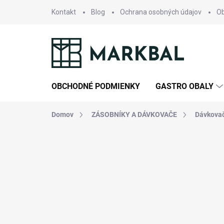
Prejsť
Kontakt
Blog
Ochrana osobných údajov
O
na
obsah
OBCHODNÉ PODMIENKY
GASTRO OBALY
Domov
ZÁSOBNÍKY A DÁVKOVAČE
Dávkovač