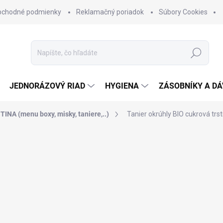
bchodné podmienky
Reklamačný poriadok
Súbory Cookies
Hľadať
JEDNORÁZOVÝ RIAD
HYGIENA
ZÁSOBNÍKY A D
NA (menu boxy, misky, taniere,..)
Tanier okrúhly BIO cukrová trst