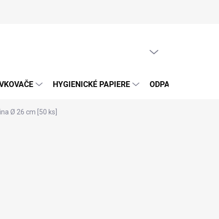
PRÁZDNY KOŠÍK
NÁKUPNÝ
KOŠÍK
ÁVKOVAČE
HYGIENICKÉ PAPIERE
ODPADOVÉ VRECIA
ina Ø 26 cm [50 ks]