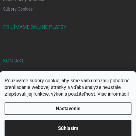
Súbory Cookies
PRIJÍMAME ONLINE PLATBY
KONTAKT
markbal
@
markbal.sk
Používame súbory cookie, aby sme vám umožnili pohodlné
0905/458 656
prehliadanie webovej stránky a vďaka analýze neustále
zlepšovali jej funkcie, výkon a použiteľnosť.
Viac informácií
MARK bal sro
Nastavenie
Copyright 2026
MARKBAL.SK
. Všetky práva vyhradené.
Súhlasím
Vytvoril Shoptet