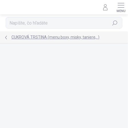
Prejsť
na
obsah
Hľadať
CUKROVÁ TRSTINA (menu boxy, misky, taniere,..)