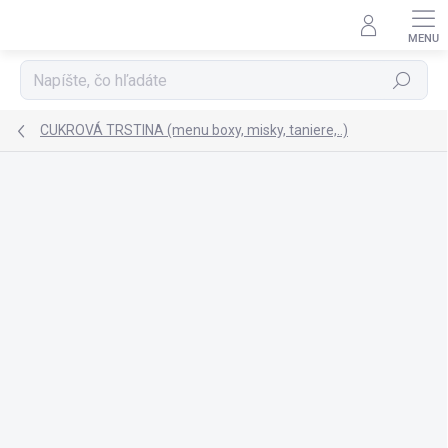
Prejsť
na
obsah
Hľadať
CUKROVÁ TRSTINA (menu boxy, misky, taniere,..)