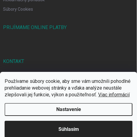
Súbory Cookies
PRIJÍMAME ONLINE PLATBY
KONTAKT
markbal
@
markbal.sk
Používame súbory cookie, aby sme vám umožnili pohodlné
0905/458 656
prehliadanie webovej stránky a vďaka analýze neustále
zlepšovali jej funkcie, výkon a použiteľnosť.
Viac informácií
MARK bal sro
Nastavenie
Copyright 2026
MARKBAL.SK
. Všetky práva vyhradené.
Súhlasím
Vytvoril Shoptet