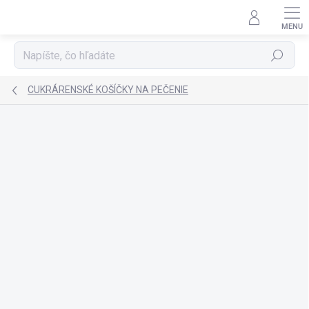
Prejsť
na
obsah
Hľadať
CUKRÁRENSKÉ KOŠÍČKY NA PEČENIE