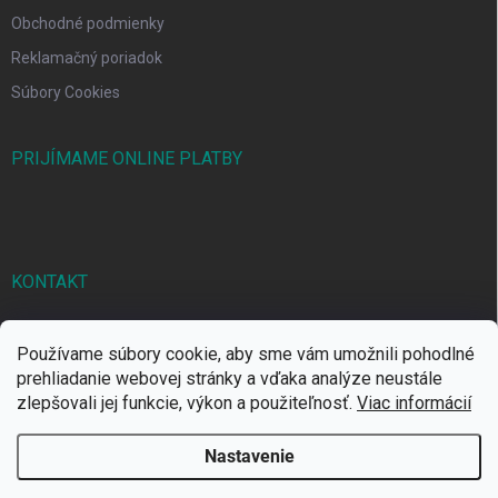
Obchodné podmienky
Reklamačný poriadok
Súbory Cookies
PRIJÍMAME ONLINE PLATBY
KONTAKT
markbal
@
markbal.sk
Používame súbory cookie, aby sme vám umožnili pohodlné
0905/458 656
prehliadanie webovej stránky a vďaka analýze neustále
zlepšovali jej funkcie, výkon a použiteľnosť.
Viac informácií
MARK bal sro
Nastavenie