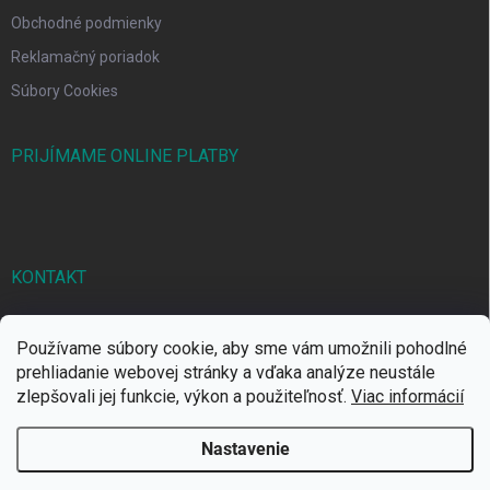
Obchodné podmienky
Reklamačný poriadok
Súbory Cookies
PRIJÍMAME ONLINE PLATBY
KONTAKT
markbal
@
markbal.sk
Používame súbory cookie, aby sme vám umožnili pohodlné
0905/458 656
prehliadanie webovej stránky a vďaka analýze neustále
zlepšovali jej funkcie, výkon a použiteľnosť.
Viac informácií
MARK bal sro
Nastavenie