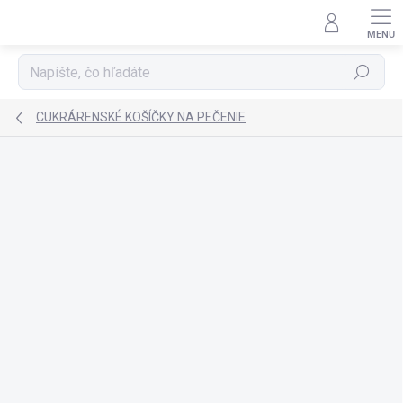
Prejsť
na
obsah
Hľadať
CUKRÁRENSKÉ KOŠÍČKY NA PEČENIE