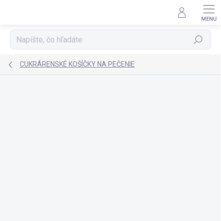
Prejsť
na
obsah
Hľadať
CUKRÁRENSKÉ KOŠÍČKY NA PEČENIE