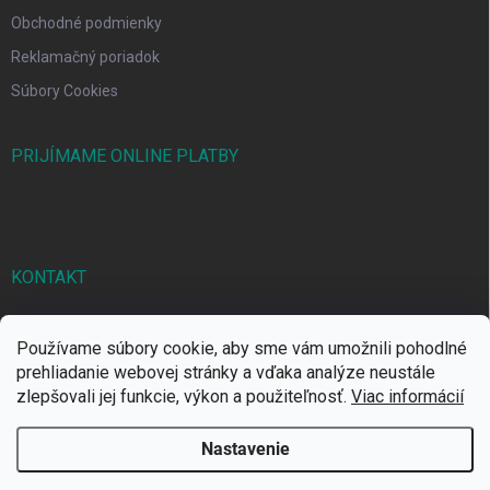
Obchodné podmienky
Reklamačný poriadok
Súbory Cookies
PRIJÍMAME ONLINE PLATBY
KONTAKT
markbal
@
markbal.sk
Používame súbory cookie, aby sme vám umožnili pohodlné
0905/458 656
prehliadanie webovej stránky a vďaka analýze neustále
zlepšovali jej funkcie, výkon a použiteľnosť.
Viac informácií
MARK bal sro
Nastavenie