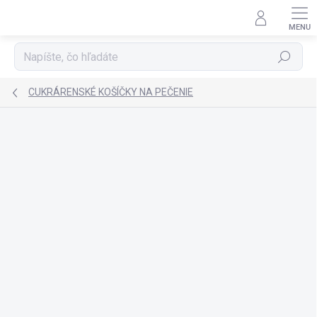
Prejsť
na
obsah
Hľadať
CUKRÁRENSKÉ KOŠÍČKY NA PEČENIE