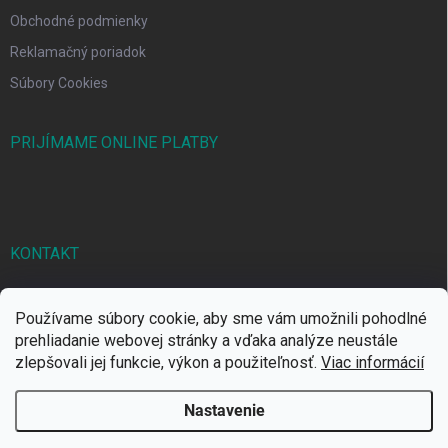
Obchodné podmienky
Reklamačný poriadok
Súbory Cookies
PRIJÍMAME ONLINE PLATBY
KONTAKT
markbal
@
markbal.sk
Používame súbory cookie, aby sme vám umožnili pohodlné
0905/458 656
prehliadanie webovej stránky a vďaka analýze neustále
zlepšovali jej funkcie, výkon a použiteľnosť.
Viac informácií
MARK bal sro
Nastavenie