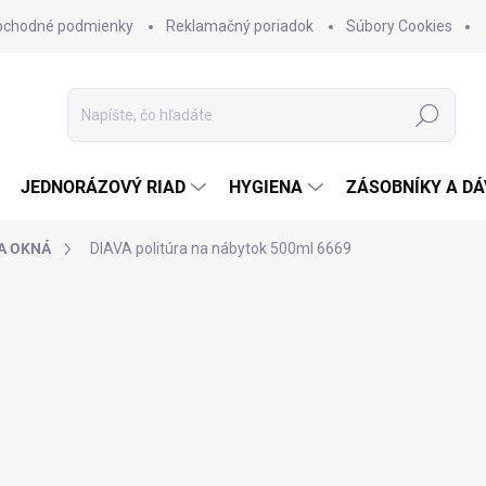
bchodné podmienky
Reklamačný poriadok
Súbory Cookies
Hľadať
JEDNORÁZOVÝ RIAD
HYGIENA
ZÁSOBNÍKY A D
A OKNÁ
DIAVA politúra na nábytok 500ml
6669