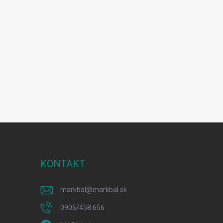
KONTAKT
markbal
@
markbal.sk
0905/458 656