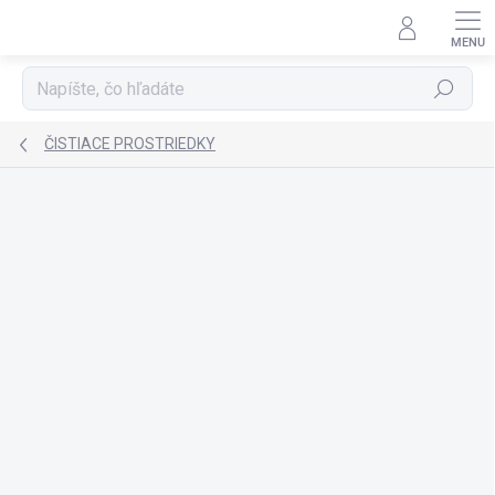
Prejsť
na
obsah
Hľadať
ČISTIACE PROSTRIEDKY