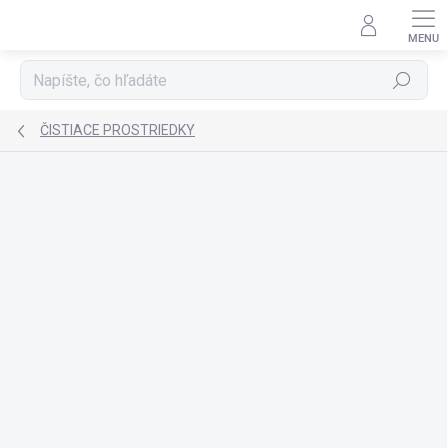
Prejsť
na
obsah
Hľadať
ČISTIACE PROSTRIEDKY