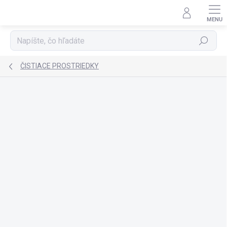
Prejsť
na
obsah
Hľadať
ČISTIACE PROSTRIEDKY