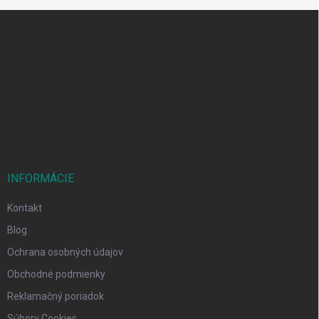
Z
á
p
ä
t
i
e
INFORMÁCIE
Kontakt
Blog
Ochrana osobných údajov
Obchodné podmienky
Reklamačný poriadok
Súbory Cookies