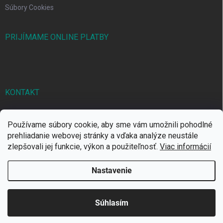
Súbory Cookies
PRIJÍMAME ONLINE PLATBY
KONTAKT
markbal
@
markbal.sk
Používame súbory cookie, aby sme vám umožnili pohodlné
0905/458 656
prehliadanie webovej stránky a vďaka analýze neustále
zlepšovali jej funkcie, výkon a použiteľnosť.
Viac informácií
MARK bal sro
Nastavenie
Copyright 2026
MARKBAL.SK
. Všetky práva vyhradené.
Súhlasím
Vytvoril Shoptet