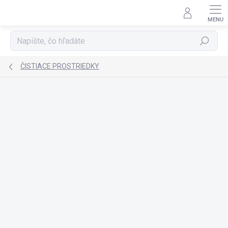
Prejsť
na
obsah
Hľadať
ČISTIACE PROSTRIEDKY