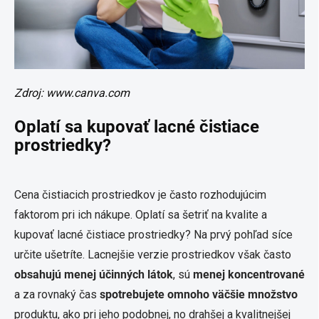
Zdroj: www.canva.com
Oplatí sa kupovať lacné čistiace
prostriedky?
Cena čistiacich prostriedkov je často rozhodujúcim
faktorom pri ich nákupe. Oplatí sa šetriť na kvalite a
kupovať lacné čistiace prostriedky? Na prvý pohľad síce
určite ušetríte. Lacnejšie verzie prostriedkov však často
obsahujú menej účinných látok
, sú
menej koncentrované
a za rovnaký čas
spotrebujete omnoho väčšie množstvo
produktu, ako pri jeho podobnej, no drahšej a kvalitnejšej