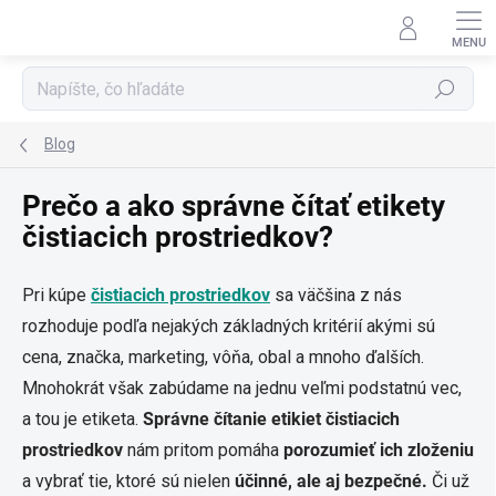
Prejsť
na
obsah
Hľadať
Blog
Prečo a ako správne čítať etikety
čistiacich prostriedkov?
Pri kúpe
čistiacich prostriedkov
sa väčšina z nás
rozhoduje podľa nejakých základných kritérií akými sú
cena, značka, marketing, vôňa, obal a mnoho ďalších.
Mnohokrát však zabúdame na jednu veľmi podstatnú vec,
a tou je etiketa.
Správne čítanie etikiet čistiacich
prostriedkov
nám pritom pomáha
porozumieť ich zloženiu
a vybrať tie, ktoré sú nielen
účinné, ale aj bezpečné.
Či už