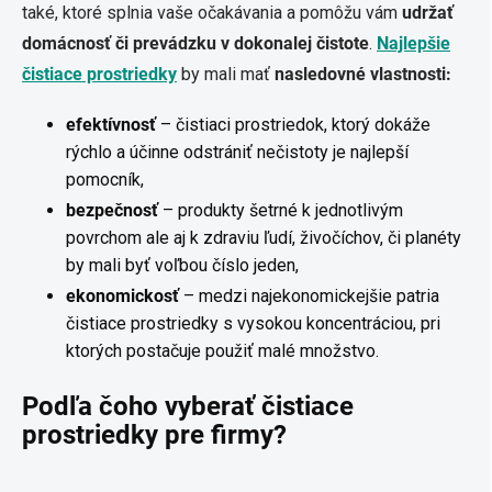
také, ktoré splnia vaše očakávania a pomôžu vám
udržať
domácnosť či prevádzku v dokonalej čistote
.
Najlepšie
čistiace prostriedky
by mali mať
nasledovné vlastnosti:
efektívnosť
– čistiaci prostriedok, ktorý dokáže
rýchlo a účinne odstrániť nečistoty je najlepší
pomocník,
bezpečnosť
– produkty šetrné k jednotlivým
povrchom ale aj k zdraviu ľudí, živočíchov, či planéty
by mali byť voľbou číslo jeden,
ekonomickosť
– medzi najekonomickejšie patria
čistiace prostriedky s vysokou koncentráciou, pri
ktorých postačuje použiť malé množstvo.
Podľa čoho vyberať čistiace
prostriedky pre firmy?