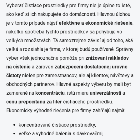
Vyberať čistiace prostriedky pre firmy nie je úplne to isté,
ako keď si ich nakupujete do domácnosti. Hlavnou úlohou
je v tomto prípade nájsť
efektívne a ekonomické riešenie
,
nakoľko spotreba týchto prostriedkov sa pohybuje vo
veľkých množstvách. Tá samozrejme závisí aj od toho, aká
veľká a rozsiahla je firma, v ktorej budú používané. Správny
výber však jednoznačne pomôže pri
znižovaní nákladov
na čistenie
a zároveň
zabezpečení dostatočnej úrovne
čistoty
nielen pre zamestnancov, ale aj klientov, návštevy a
obchodných partnerov. Hlavné aspekty výberu by mali byť
zamerané na
koncentráciu
, istú mieru
univerzálnosti
a
cenu prepočítanú za liter
čistiaceho prostriedku.
Ekonomicky výhodné riešenia pre firmy zahŕňajú najmä:
koncentrované čistiace prostriedky,
veľké a výhodné balenia s dávkovačmi,