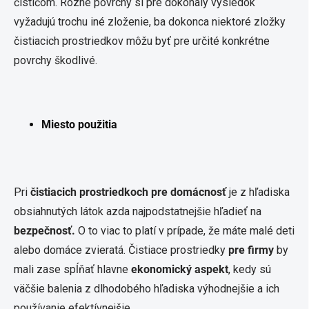
čističom. Rôzne povrchy si pre dokonalý výsledok
vyžadujú trochu iné zloženie, ba dokonca niektoré zložky
čistiacich prostriedkov môžu byť pre určité konkrétne
povrchy škodlivé.
Miesto použitia
Pri
čistiacich prostriedkoch pre domácnosť
je z hľadiska
obsiahnutých látok azda najpodstatnejšie hľadieť na
bezpečnosť.
O to viac to platí v prípade, že máte malé deti
alebo domáce zvieratá. Čistiace prostriedky
pre firmy
by
mali zase spĺňať hlavne
ekonomický aspekt
, kedy sú
väčšie balenia z dlhodobého hľadiska výhodnejšie a ich
používanie efektívnejšie.