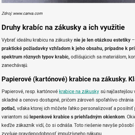
Zdroj: www.canva.com
Druhy krabíc na zákusky a ich využitie
Vybrať ideálnu krabicu na zákusky
nie je len otázkou estetiky
– 
praktické požiadavky vzhľadom k jeho obsahu, prípadne k príl
spektrum rôznych typov krabíc,
odlišujúcich sa materiálom, ko
zanechávajú.
Papierové (kartónové) krabice na zákusky. K
Papierové, resp. kartónové
krabice na zákusky
sú najčastejšou
skladné a cenovo dostupné, pričom zároveň spoľahlivo chránia 
potlač
, vďaka ktorej ich môžete ľahko personalizovať a posiln
variantom sú
lepenkové krabice s priehľadným okienkom
. Ok
keďže zákazník vidí, čo si odnáša. Toto riešenie navyše pôsob
zvyšuje pravdepodobnosť impulzívneho nákupu.