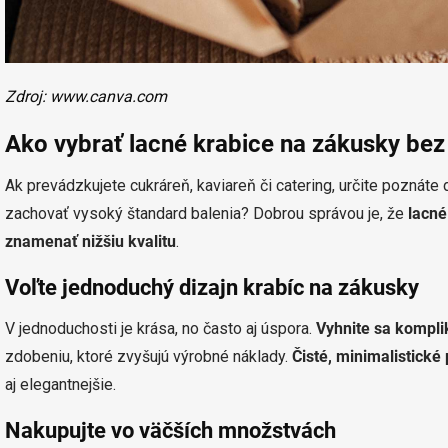
Zdroj: www.canva.com
Ako vybrať lacné krabice na zákusky bez 
Ak prevádzkujete cukráreň, kaviareň či catering, určite poznáte
zachovať vysoký štandard balenia? Dobrou správou je, že
lacné
znamenať nižšiu kvalitu
.
Voľte jednoduchý dizajn krabíc na zákusky
V jednoduchosti je krása, no často aj úspora.
Vyhnite sa kompl
zdobeniu, ktoré zvyšujú výrobné náklady.
Čisté, minimalistické
aj elegantnejšie.
Nakupujte vo väčších množstvách