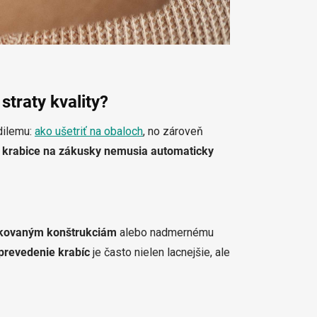
straty kvality?
 dilemu:
ako ušetriť na obaloch
, no zároveň
 krabice na zákusky nemusia automaticky
ikovaným konštrukciám
alebo nadmernému
 prevedenie krabíc
je často nielen lacnejšie, ale