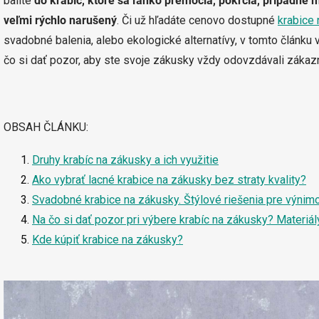
balíte
do krabíc, ktoré sa ľahko premočia, pokrčia, prípadne
veľmi rýchlo narušený
. Či už hľadáte cenovo dostupné
krabice
svadobné balenia, alebo ekologické alternatívy, v tomto článku
čo si dať pozor, aby ste svoje zákusky vždy odovzdávali záka
OBSAH ČLÁNKU:
Druhy krabíc na zákusky a ich využitie
Ako vybrať lacné krabice na zákusky bez straty kvality?
Svadobné krabice na zákusky. Štýlové riešenia pre výnim
Na čo si dať pozor pri výbere krabíc na zákusky? Materiály
Kde kúpiť krabice na zákusky?