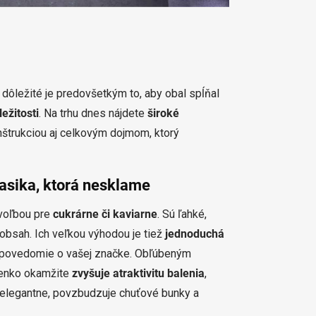
dôležité je predovšetkým to, aby obal spĺňal
ežitosti
. Na trhu dnes nájdete
široké
nštrukciou aj celkovým dojmom, ktorý
lasika, ktorá nesklame
 voľbou pre
cukrárne či kaviarne
. Sú ľahké,
obsah. Ich veľkou výhodou je tiež
jednoduchá
iť povedomie o vašej značke. Obľúbeným
ienko okamžite
zvyšuje atraktivitu balenia
,
í elegantne, povzbudzuje chuťové bunky a