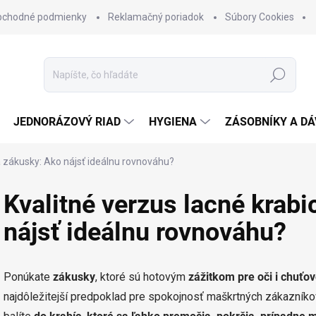
bchodné podmienky
Reklamačný poriadok
Súbory Cookies
Hľadať
JEDNORÁZOVÝ RIAD
HYGIENA
ZÁSOBNÍKY A D
a zákusky: Ako nájsť ideálnu rovnováhu?
Kvalitné verzus lacné krab
nájsť ideálnu rovnováhu?
Ponúkate
zákusky
, ktoré sú hotovým
zážitkom pre oči i chuťo
najdôležitejší predpoklad pre spokojnosť maškrtných zákazník