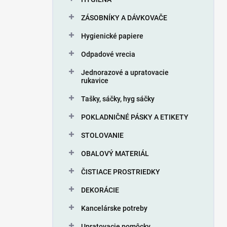
e
l
ZÁSOBNÍKY A DÁVKOVAČE
Hygienické papiere
Odpadové vrecia
Jednorazové a upratovacie
rukavice
Tašky, sáčky, hyg sáčky
POKLADNIČNÉ PÁSKY A ETIKETY
STOLOVANIE
OBALOVÝ MATERIÁL
ČISTIACE PROSTRIEDKY
DEKORÁCIE
Kancelárske potreby
Upratovacie pomôcky