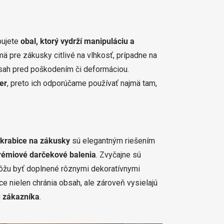
bujete
obal, ktorý vydrží manipuláciu a
mä pre zákusky citlivé na vlhkosť, prípadne na
obsah pred poškodením či deformáciou.
er
, preto ich odporúčame používať najmä tam,
krabice na zákusky
sú elegantným riešením
prémiové darčekové balenia
. Zvyčajne sú
 môžu byť doplnené rôznymi dekoratívnymi
ice nielen chránia obsah, ale zároveň vysielajú
u zákazníka
.