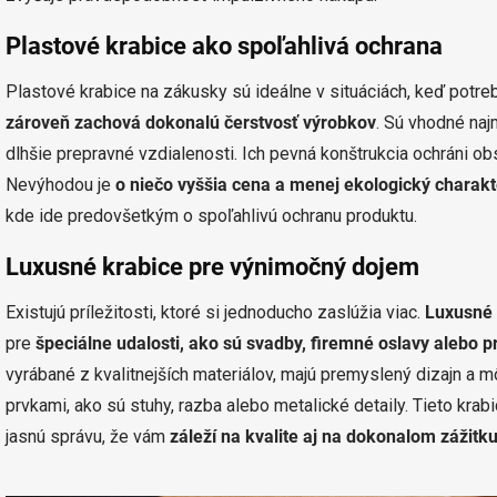
Plastové krabice ako spoľahlivá ochrana
Plastové krabice na zákusky sú ideálne v situáciách, keď potre
zároveň zachová dokonalú čerstvosť výrobkov
. Sú vhodné naj
dlhšie prepravné vzdialenosti. Ich pevná konštrukcia ochráni 
Nevýhodou je
o niečo vyššia cena a menej ekologický charakt
kde ide predovšetkým o spoľahlivú ochranu produktu.
Luxusné krabice pre výnimočný dojem
Existujú príležitosti, ktoré si jednoducho zaslúžia viac.
Luxusné 
pre
špeciálne udalosti, ako sú svadby, firemné oslavy alebo 
vyrábané z kvalitnejších materiálov, majú premyslený dizajn a
prvkami, ako sú stuhy, razba alebo metalické detaily. Tieto krab
jasnú správu, že vám
záleží na kvalite aj na dokonalom zážitk