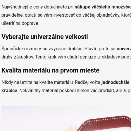
Najvýhodnejšie ceny dosiahnete pri
nákupe väčšieho množstva
pravidelne, oplatí sa vám investovať do väčšej objednávky, kto
ušetriť na doprave.
Vyberajte univerzálne veľkosti
Špecifické rozmery sú zvyčajne drahšie. Stavte preto na
univer
druhy zákuskov. Tento krok vám ušetrí peniaze aj skladový pries
Kvalita materiálu na prvom mieste
Nikdy nešetrite na kvalite materiálu. Radšej voľte
jednoduchšie 
krabice
. Nekvalitný materiál poškodí nielen váš produkt, ale aj