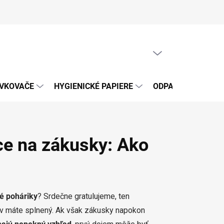
PRÁZDNY KOŠÍK
NÁKUPNÝ
KOŠÍK
ÁVKOVAČE
HYGIENICKÉ PAPIERE
ODPADOVÉ VRECIA
ice na zákusky: Ako
vé poháriky
? Srdečne gratulujeme, ten
ov máte splnený. Ak však zákusky napokon