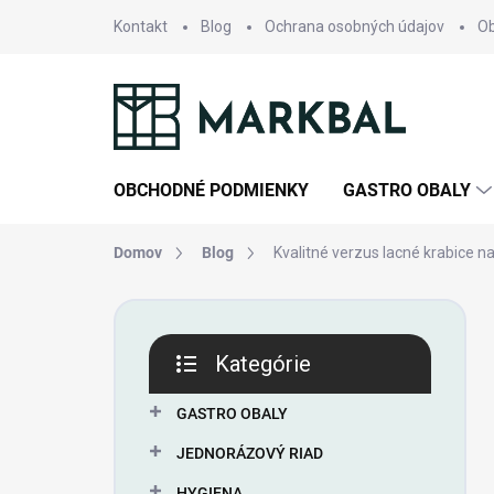
Prejsť
Kontakt
Blog
Ochrana osobných údajov
O
na
obsah
OBCHODNÉ PODMIENKY
GASTRO OBALY
Domov
Blog
Kvalitné verzus lacné krabice n
B
o
Preskočiť
č
Kategórie
kategórie
n
ý
GASTRO OBALY
p
a
JEDNORÁZOVÝ RIAD
n
HYGIENA