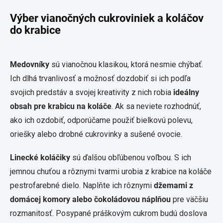
Výber vianočných cukroviniek a koláčov
do krabice
Medovníky
sú vianočnou klasikou, ktorá nesmie chýbať.
Ich dlhá trvanlivosť a možnosť dozdobiť si ich podľa
svojich predstáv a svojej kreativity z nich robia
ideálny
obsah pre krabicu na koláče
. Ak sa neviete rozhodnúť,
ako ich ozdobiť, odporúčame použiť bielkovú polevu,
oriešky alebo drobné cukrovinky a sušené ovocie.
Linecké koláčiky
sú ďalšou obľúbenou voľbou. S ich
jemnou chuťou a rôznymi tvarmi urobia z krabice na koláče
pestrofarebné dielo. Naplňte ich rôznymi
džemami z
domácej komory alebo čokoládovou náplňou
pre väčšiu
rozmanitosť. Posypané práškovým cukrom budú doslova