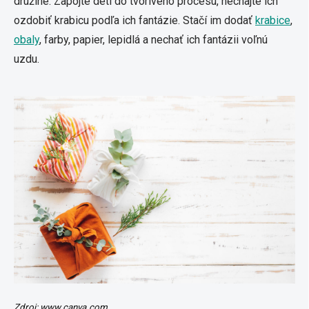
družine. Zapojte deti do tvorivého procesu, nechajte ich
ozdobiť krabicu podľa ich fantázie. Stačí im dodať
krabice
,
obaly
, farby, papier, lepidlá a nechať ich fantázii voľnú
uzdu.
Zdroj: www.canva.com