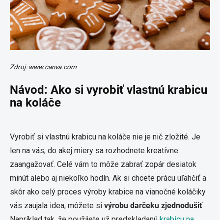
Zdroj: www.canva.com
Návod: Ako si vyrobiť vlastnú krabicu
na koláče
Vyrobiť si vlastnú krabicu na koláče nie je nič zložité. Je
len na vás, do akej miery sa rozhodnete kreatívne
zaangažovať. Celé vám to môže zabrať zopár desiatok
minút alebo aj niekoľko hodín. Ak si chcete prácu uľahčiť a
skôr ako celý proces výroby krabice na vianočné koláčiky
vás zaujala idea, môžete si
výrobu darčeku zjednodušiť
.
Napríklad tak, že použijete už predskladanú
krabicu na