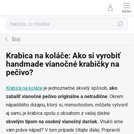
Prejsť
na
obsah
Hľadať
Blog
Krabica na koláče: Ako si vyrobiť
handmade vianočné krabičky na
pečivo?
Krabica na koláče
je jednoznačne skvelý spôsob,
ako
zabaliť vianočné pečivo originálne a netradične
. Okrem
nápaditého dizajnu, ktorý si, mimochodom, môžete vytvoriť
aj sami, je krabica spolu s obsahom z vašej dielne
skvelým tipom na osobný vianočný darček.
Vnukli sme
vám práve nápad? V tom prípade čítajte ďalej. Pripravili