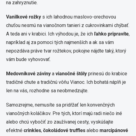
na zahryznutie.
Vanilkové rožky
s ich lahodnou maslovo-orechovou
chuťou nesmú na vianočnom tanieri z cukrovinkami chýbať.
A teda ani v krabici. Ich výhodou je, že ich
ľahko pripravíte
,
napríklad aj za pomoci tých najmenších a ak sa vám
nepozdáva práve tvar rožtekov, pokojne nájdte taký, ktorý
vám bude vyhovovať.
Medovníkové záviny
a
vianočné štôly
prinesú do krabice
tradičné chute a tradičnú vôňu Vianoc. Ich bohatá náplň je
len na vás, rozhodne sa neobmedzujte.
Samozrejme, nemusíte sa pridŕžať len konvenčných
vianočných koláčikov. Pre tých, ktorí majú radi niečo iné
alebo chcú vybočiť zo zaužívanej cesty, vyskúšajte
efektné
crinkles
,
čokoládové truffles
alebo
marcipánové