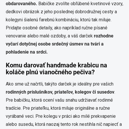
obdarovaného.
Babičke zvolíte obľúbené kvetinové vzory,
dedkovi obrázok z jeho poslednej dobrodružnej cesty a
kolegyni šialenú farebnú kombináciu, ktorú tak miluje.
Pridajte osobné detaily, ako napríklad ručne písané
venovanie alebo malé ozdoby, a váš darček
rozhodne
vyčarí dotyčnej osobe srdečný úsmev na tvári a
pohladenie na srdci.
Komu darovať handmade krabicu na
koláče plnú vianočného pečiva?
Ako sme už načrtli, takýto darček je ideálny pre vašich
rodinných príslušníkov, priateľov, kolegov či susedov
.
Pre babičku, ktorá ocení vašu snahu udržiavať rodinné
tradície. Pre priateľku, ktorá miluje originálne a ručne
vyrábané veci. Pre kolegu v práci ako milé prekvapenie
alebo susedu, ktorá naozaj tento rok nestihla nič napiecť a