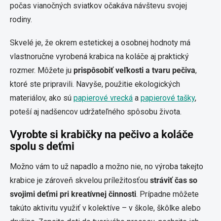
počas vianočných sviatkov očakáva návštevu svojej
rodiny.
Skvelé je, že okrem estetickej a osobnej hodnoty má
vlastnoručne vyrobená krabica na koláče aj praktický
rozmer. Môžete ju
prispôsobiť veľkosti a tvaru pečiva
,
ktoré ste pripravili. Navyše, použitie ekologických
materiálov, ako sú
papierové vrecká
a
papierové tašky
,
poteší aj nadšencov udržateľného spôsobu života.
Vyrobte si krabičky na pečivo a koláče
spolu s deťmi
Možno vám to už napadlo a možno nie, no výroba takejto
krabice je zároveň skvelou príležitosťou
stráviť čas so
svojimi deťmi pri kreatívnej činnosti
. Prípadne môžete
takúto aktivitu využiť v kolektíve – v škole, škôlke alebo