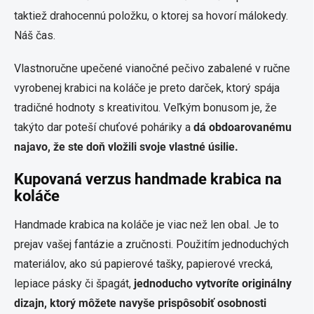
taktiež drahocennú položku, o ktorej sa hovorí málokedy.
Náš čas.
Vlastnoručne upečené vianočné pečivo zabalené v ručne
vyrobenej krabici na koláče je preto darček, ktorý spája
tradičné hodnoty s kreativitou. Veľkým bonusom je, že
takýto dar poteší chuťové poháriky a
dá obdoarovanému
najavo, že ste doň vložili svoje vlastné úsilie.
Kupovaná verzus handmade krabica na
koláče
Handmade krabica na koláče je viac než len obal. Je to
prejav vašej fantázie a zručnosti. Použitím jednoduchých
materiálov, ako sú papierové tašky, papierové vrecká,
lepiace pásky či špagát,
jednoducho vytvoríte originálny
dizajn, ktorý môžete navyše prispôsobiť osobnosti