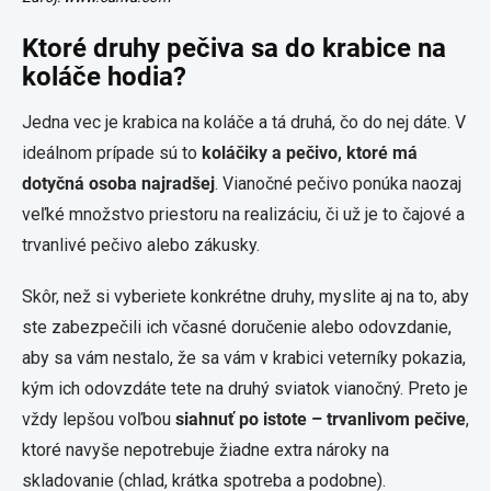
Ktoré druhy pečiva sa do krabice na
koláče hodia?
Jedna vec je krabica na koláče a tá druhá, čo do nej dáte. V
ideálnom prípade sú to
koláčiky a pečivo, ktoré má
dotyčná osoba najradšej
. Vianočné pečivo ponúka naozaj
veľké množstvo priestoru na realizáciu, či už je to čajové a
trvanlivé pečivo alebo zákusky.
Skôr, než si vyberiete konkrétne druhy, myslite aj na to, aby
ste zabezpečili ich včasné doručenie alebo odovzdanie,
aby sa vám nestalo, že sa vám v krabici veterníky pokazia,
kým ich odovzdáte tete na druhý sviatok vianočný. Preto je
vždy lepšou voľbou
siahnuť po istote – trvanlivom pečive
,
ktoré navyše nepotrebuje žiadne extra nároky na
skladovanie (chlad, krátka spotreba a podobne).