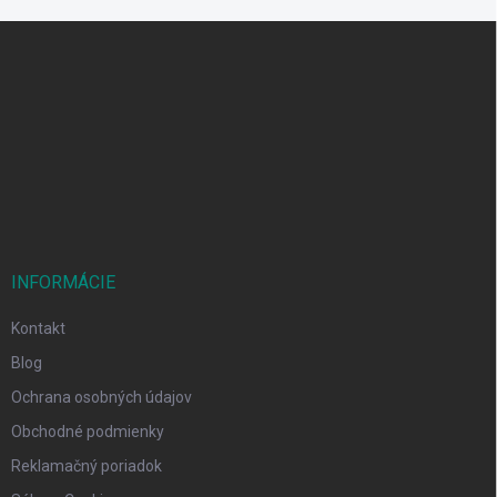
Z
á
p
ä
t
i
e
INFORMÁCIE
Kontakt
Blog
Ochrana osobných údajov
Obchodné podmienky
Reklamačný poriadok