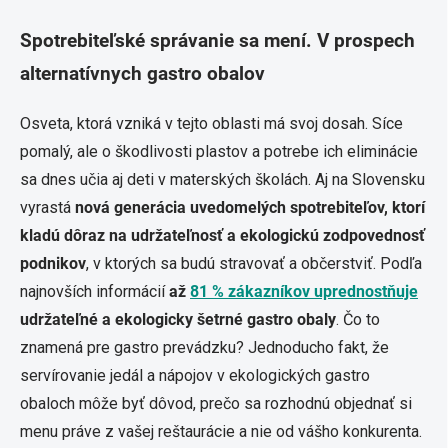
Spotrebiteľské správanie sa mení. V prospech
alternatívnych gastro obalov
Osveta, ktorá vzniká v tejto oblasti má svoj dosah. Síce
pomalý, ale o škodlivosti plastov a potrebe ich eliminácie
sa dnes učia aj deti v materských školách. Aj na Slovensku
vyrastá
nová generácia uvedomelých spotrebiteľov, ktorí
kladú dôraz na udržateľnosť a ekologickú zodpovednosť
podnikov
, v ktorých sa budú stravovať a občerstviť. Podľa
najnovších informácií
až
81 % zákazníkov uprednostňuje
udržateľné a ekologicky šetrné gastro obaly
. Čo to
znamená pre gastro prevádzku? Jednoducho fakt, že
servírovanie jedál a nápojov v ekologických gastro
obaloch môže byť dôvod, prečo sa rozhodnú objednať si
menu práve z vašej reštaurácie a nie od vášho konkurenta.