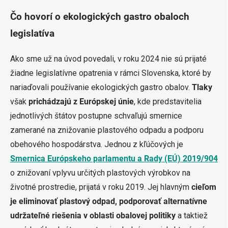
Čo hovorí o ekologických gastro obaloch
legislatíva
Ako sme už na úvod povedali, v roku 2024 nie sú prijaté
žiadne legislatívne opatrenia v rámci Slovenska, ktoré by
nariaďovali používanie ekologických gastro obalov.
Tlaky
však
prichádzajú z Európskej únie
, kde predstavitelia
jednotlivých štátov postupne schvaľujú smernice
zamerané na znižovanie plastového odpadu a podporu
obehového hospodárstva. Jednou z kľúčových je
Smernica Európskeho parlamentu a Rady (EÚ) 2019/904
o znižovaní vplyvu určitých plastových výrobkov na
životné prostredie, prijatá v roku 2019. Jej hlavným
cieľom
je eliminovať plastový odpad, podporovať alternatívne
udržateľné riešenia v oblasti obalovej politiky
a taktiež