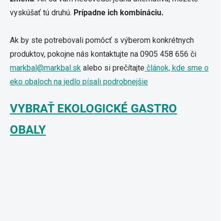
vyskúšať tú druhú.
Prípadne ich kombináciu.
Ak by ste potrebovali pomôcť s výberom konkrétnych
produktov, pokojne nás kontaktujte na 0905 458 656 či
markbal@markbal.sk
alebo si prečítajte
článok, kde sme o
eko obaloch na jedlo písali podrobnejšie
VYBRAŤ EKOLOGICKÉ GASTRO
OBALY