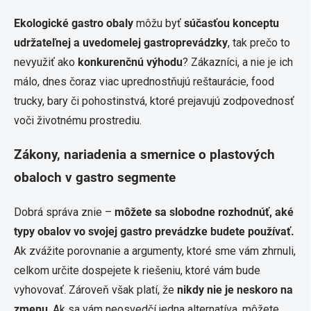
Ekologické gastro obaly
môžu byť
súčasťou konceptu
udržateľnej a uvedomelej gastroprevádzky
, tak prečo to
nevyužiť ako
konkurenčnú výhodu
?
Zákazníci, a nie je ich
málo, dnes čoraz viac uprednostňujú reštaurácie, food
trucky, bary či pohostinstvá, ktoré prejavujú zodpovednosť
voči životnému prostrediu.
Zákony, nariadenia a smernice o plastových
obaloch v gastro segmente
Dobrá správa znie –
môžete sa slobodne rozhodnúť, aké
typy obalov vo svojej gastro prevádzke budete používať.
Ak zvážite porovnanie a argumenty, ktoré sme vám zhrnuli,
celkom určite dospejete k riešeniu, ktoré vám bude
vyhovovať. Zároveň však platí, že
nikdy nie je neskoro na
zmenu
. Ak sa vám neosvedčí jedna alternatíva, môžete