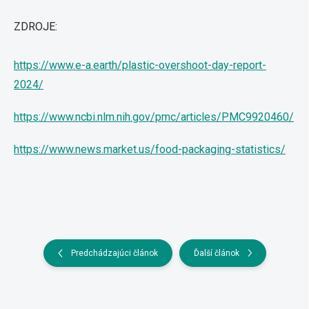
ZDROJE:
https://www.e-a.earth/plastic-overshoot-day-report-
2024/
https://www.ncbi.nlm.nih.gov/pmc/articles/PMC9920460/
https://www.news.market.us/food-packaging-statistics/
Predchádzajúci článok
Ďalší článok