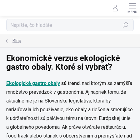
Prejsť
na
obsah
Hľadať
Blog
Ekonomické verzus ekologické
gastro obaly. Ktoré si vybrať?
Ekologické gastro obaly
sú trend
, nad ktorým sa zamýšľa
množstvo prevádzok v gastronómii. Aj napriek tomu, že
aktuálne nie je na Slovensku legislatíva, ktorá by
nariaďovala ich používanie, eko obaly a riešenia smerujúce
k udržateľnosti sú pálčivou tému na úrovni Európskej únie
a globálneho povedomia. Ak práve otvárate reštauráciu,
food track alebo stánok s občerstvením a premýšľate nad