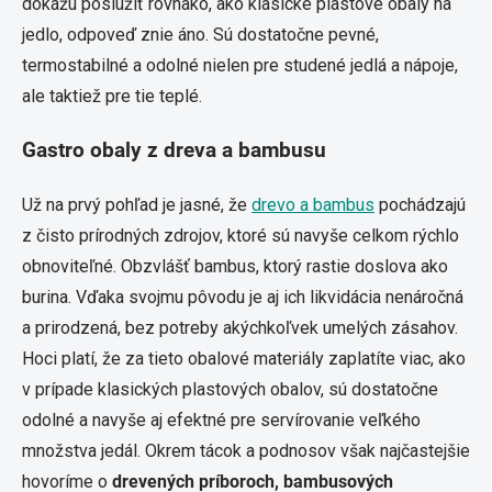
dokážu poslúžiť rovnako, ako klasické plastové obaly na
jedlo, odpoveď znie áno. Sú dostatočne pevné,
termostabilné a odolné nielen pre studené jedlá a nápoje,
ale taktiež pre tie teplé.
Gastro obaly z dreva a bambusu
Už na prvý pohľad je jasné, že
drevo a bambus
pochádzajú
z čisto prírodných zdrojov, ktoré sú navyše celkom rýchlo
obnoviteľné. Obzvlášť bambus, ktorý rastie doslova ako
burina. Vďaka svojmu pôvodu je aj ich likvidácia nenáročná
a prirodzená, bez potreby akýchkoľvek umelých zásahov.
Hoci platí, že za tieto obalové materiály zaplatíte viac, ako
v prípade klasických plastových obalov, sú dostatočne
odolné a navyše aj efektné pre servírovanie veľkého
množstva jedál. Okrem tácok a podnosov však najčastejšie
hovoríme o
drevených príboroch, bambusových