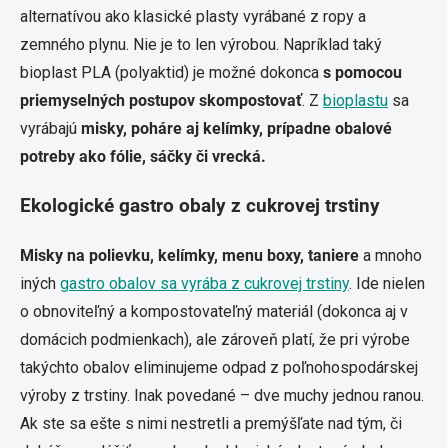
alternatívou ako klasické plasty vyrábané z ropy a
zemného plynu. Nie je to len výrobou. Napríklad taký
bioplast PLA (polyaktid) je možné dokonca
s pomocou
priemyselných postupov skompostovať
. Z
bioplastu
sa
vyrábajú
misky, poháre aj kelímky, prípadne obalové
potreby ako fólie, sáčky či vrecká.
Ekologické gastro obaly z cukrovej trstiny
Misky na polievku, kelímky, menu boxy, taniere
a mnoho
iných
gastro obalov sa vyrába z cukrovej trstiny
. Ide nielen
o obnoviteľný a kompostovateľný materiál (dokonca aj v
domácich podmienkach), ale zároveň platí, že pri výrobe
takýchto obalov eliminujeme odpad z poľnohospodárskej
výroby z trstiny. Inak povedané – dve muchy jednou ranou.
Ak ste sa ešte s nimi nestretli a premýšľate nad tým, či