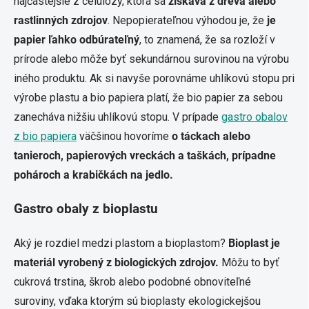
najčastejšie z celulózy, ktorá sa
získava z dreva alebo
rastlinných zdrojov
. Nepopierateľnou výhodou je, že
je
papier ľahko odbúrateľný
, to znamená, že sa rozloží v
prírode alebo môže byť sekundárnou surovinou na výrobu
iného produktu. Ak si navyše porovnáme uhlíkovú stopu pri
výrobe plastu a bio papiera platí, že bio papier za sebou
zanecháva nižšiu uhlíkovú stopu. V prípade
gastro obalov
z bio papiera
väčšinou hovoríme
o táckach alebo
tanieroch, papierových vreckách a taškách, prípadne
pohároch a krabičkách na jedlo.
Gastro obaly z bioplastu
Aký je rozdiel medzi plastom a bioplastom?
Bioplast je
materiál vyrobený z biologických zdrojov.
Môžu to byť
cukrová trstina, škrob alebo podobné obnoviteľné
suroviny, vďaka ktorým sú bioplasty ekologickejšou