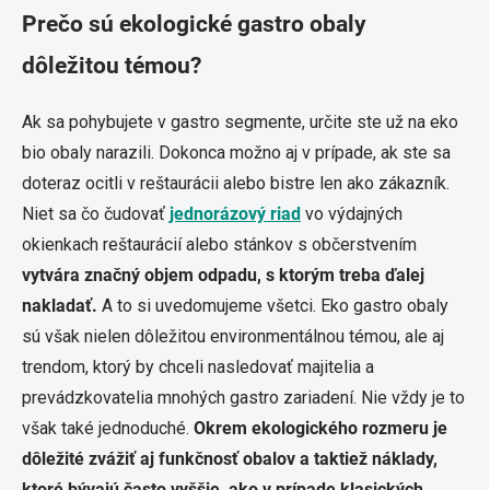
Prečo sú ekologické gastro obaly
dôležitou témou?
Ak sa pohybujete v gastro segmente, určite ste už na eko
bio obaly narazili. Dokonca možno aj v prípade, ak ste sa
doteraz ocitli v reštaurácii alebo bistre len ako zákazník.
Niet sa čo čudovať
jednorázový riad
vo výdajných
okienkach reštaurácií alebo stánkov s občerstvením
vytvára značný objem odpadu, s ktorým treba ďalej
nakladať.
A to si uvedomujeme všetci. Eko gastro obaly
sú však nielen dôležitou environmentálnou témou, ale aj
trendom, ktorý by chceli nasledovať majitelia a
prevádzkovatelia mnohých gastro zariadení. Nie vždy je to
však také jednoduché.
Okrem ekologického rozmeru je
dôležité zvážiť aj funkčnosť obalov a taktiež náklady,
ktoré bývajú často vyššie, ako v prípade klasických