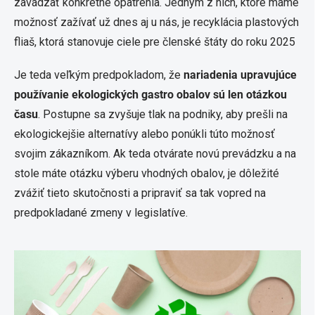
zavádzať konkrétne opatrenia. Jedným z nich, ktoré máme
možnosť zažívať už dnes aj u nás, je recyklácia plastových
fliaš, ktorá stanovuje ciele pre členské štáty do roku 2025
Je teda veľkým predpokladom, že
nariadenia upravujúce
používanie ekologických gastro obalov sú len otázkou
času
. Postupne sa zvyšuje tlak na podniky, aby prešli na
ekologickejšie alternatívy alebo ponúkli túto možnosť
svojim zákazníkom. Ak teda otvárate novú prevádzku a na
stole máte otázku výberu vhodných obalov, je dôležité
zvážiť tieto skutočnosti a pripraviť sa tak vopred na
predpokladané zmeny v legislatíve.