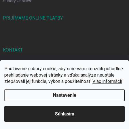
Súbory Cookies
PRIJÍMAME ONLINE PLATBY
KONTAKT
markbal
@
markbal.sk
Používame súbory cookie, aby sme vám umožnili pohodlné
0905/458 656
prehliadanie webovej stránky a vďaka analýze neustále
zlepšovali jej funkcie, výkon a použiteľnosť.
Viac informácií
MARK bal sro
Nastavenie
Copyright 2026
MARKBAL.SK
. Všetky práva vyhradené.
Súhlasím
Vytvoril Shoptet