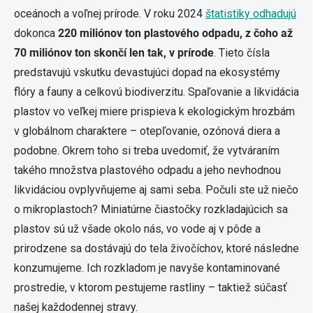
oceánoch a voľnej prírode. V roku 2024
štatistiky odhadujú
dokonca
220 miliónov ton plastového odpadu, z čoho až
70 miliónov ton skončí len tak, v prírode
. Tieto čísla
predstavujú vskutku devastujúci dopad na ekosystémy
flóry a fauny a celkovú biodiverzitu. Spaľovanie a likvidácia
plastov vo veľkej miere prispieva k ekologickým hrozbám
v globálnom charaktere – otepľovanie, ozónová diera a
podobne. Okrem toho si treba uvedomiť, že vytváraním
takého množstva plastového odpadu a jeho nevhodnou
likvidáciou ovplyvňujeme aj sami seba. Počuli ste už niečo
o mikroplastoch? Miniatúrne čiastočky rozkladajúcich sa
plastov sú už všade okolo nás, vo vode aj v pôde a
prirodzene sa dostávajú do tela živočíchov, ktoré následne
konzumujeme. Ich rozkladom je navyše kontaminované
prostredie, v ktorom pestujeme rastliny – taktiež súčasť
našej každodennej stravy.