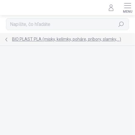
Prejsť
na
obsah
Hľadať
BIO PLAST PLA (misky, kelímky, poháre, príbory, slamky,...)