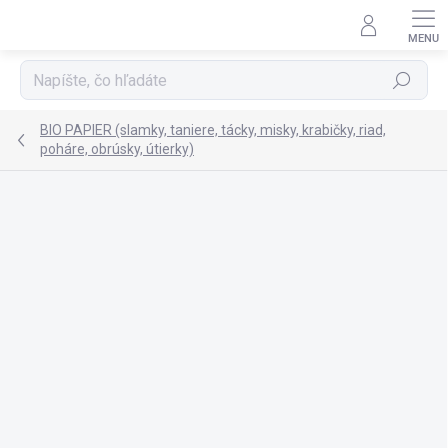
Prejsť
na
obsah
Hľadať
BIO PAPIER (slamky, taniere, tácky, misky, krabičky, riad,
poháre, obrúsky, útierky)