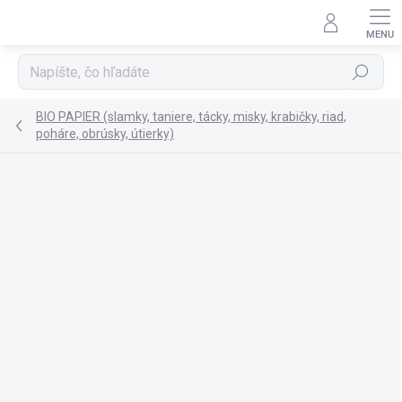
Prejsť
na
obsah
Hľadať
BIO PAPIER (slamky, taniere, tácky, misky, krabičky, riad,
poháre, obrúsky, útierky)