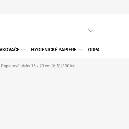
PRÁZDNY KOŠÍK
NÁKUPNÝ
KOŠÍK
ÁVKOVAČE
HYGIENICKÉ PAPIERE
ODPADOVÉ VRECIA
Papierové tácky 16 x 23 cm (č. 5) [100 ks]