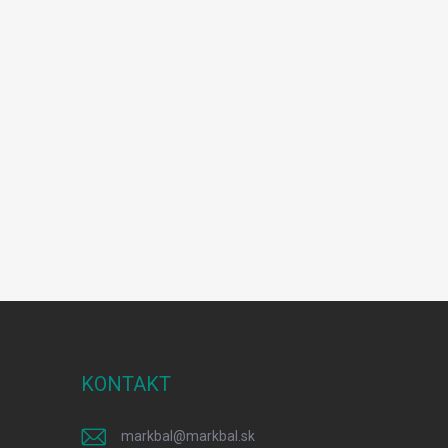
KONTAKT
markbal
@
markbal.sk