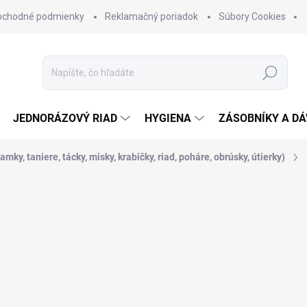
bchodné podmienky
Reklamačný poriadok
Súbory Cookies
Hľadať
JEDNORÁZOVÝ RIAD
HYGIENA
ZÁSOBNÍKY A D
mky, taniere, tácky, misky, krabičky, riad, poháre, obrúsky, útierky)