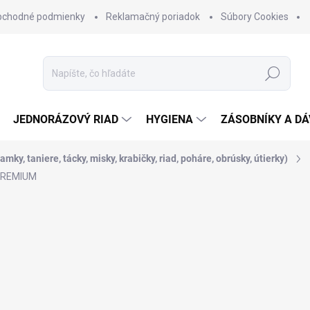
bchodné podmienky
Reklamačný poriadok
Súbory Cookies
Hľadať
JEDNORÁZOVÝ RIAD
HYGIENA
ZÁSOBNÍKY A D
mky, taniere, tácky, misky, krabičky, riad, poháre, obrúsky, útierky)
 PREMIUM