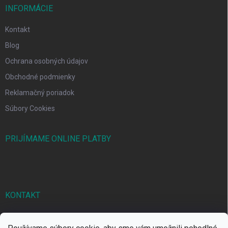
INFORMÁCIE
Kontakt
Blog
Ochrana osobných údajov
Obchodné podmienky
Reklamačný poriadok
Súbory Cookies
PRIJÍMAME ONLINE PLATBY
KONTAKT
markbal
@
markbal.sk