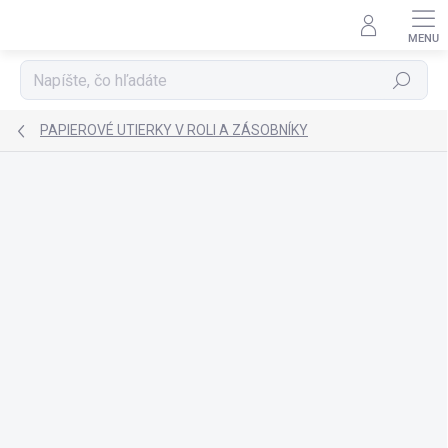
Prejsť
na
obsah
Hľadať
PAPIEROVÉ UTIERKY V ROLI A ZÁSOBNÍKY