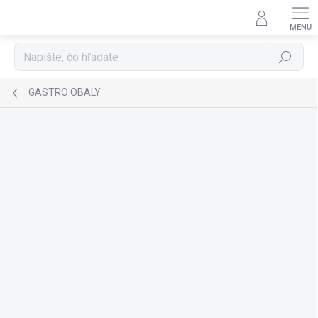
Prejsť
na
obsah
Hľadať
GASTRO OBALY