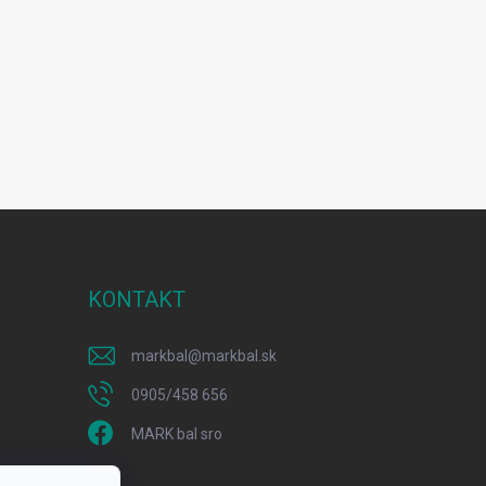
KONTAKT
markbal
@
markbal.sk
0905/458 656
MARK bal sro