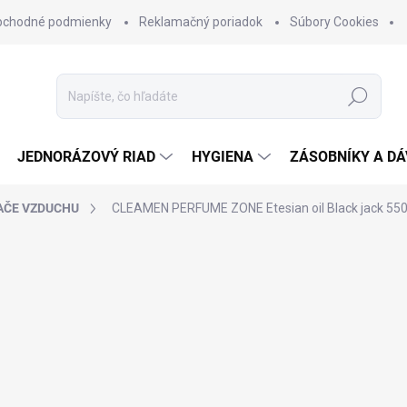
bchodné podmienky
Reklamačný poriadok
Súbory Cookies
Hľadať
JEDNORÁZOVÝ RIAD
HYGIENA
ZÁSOBNÍKY A D
AČE VZDUCHU
CLEAMEN PERFUME ZONE Etesian oil Black jack 550