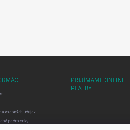
ORMÁCIE
PRIJÍMAME ONLINE
PLATBY
kt
na osobných údajov
dné podmienky
mačný poriadok