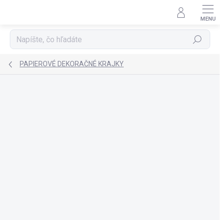
Prejsť
na
obsah
Hľadať
PAPIEROVÉ DEKORAČNÉ KRAJKY