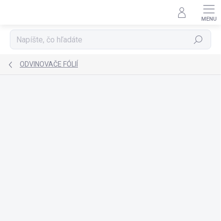
Prejsť
na
obsah
Hľadať
ODVINOVAČE FÓLIÍ