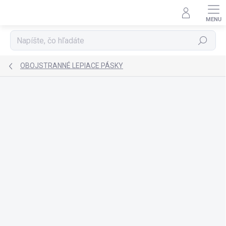
Prejsť
na
obsah
Hľadať
OBOJSTRANNÉ LEPIACE PÁSKY